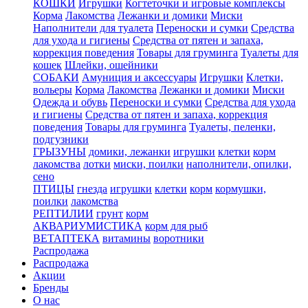
КОШКИ
Игрушки
Когтеточки и игровые комплексы
Корма
Лакомства
Лежанки и домики
Миски
Наполнители для туалета
Переноски и сумки
Средства
для ухода и гигиены
Средства от пятен и запаха,
коррекция поведения
Товары для груминга
Туалеты для
кошек
Шлейки, ошейники
СОБАКИ
Амуниция и аксессуары
Игрушки
Клетки,
вольеры
Корма
Лакомства
Лежанки и домики
Миски
Одежда и обувь
Переноски и сумки
Средства для ухода
и гигиены
Средства от пятен и запаха, коррекция
поведения
Товары для груминга
Туалеты, пеленки,
подгузники
ГРЫЗУНЫ
домики, лежанки
игрушки
клетки
корм
лакомства
лотки
миски, поилки
наполнители, опилки,
сено
ПТИЦЫ
гнезда
игрушки
клетки
корм
кормушки,
поилки
лакомства
РЕПТИЛИИ
грунт
корм
АКВАРИУМИСТИКА
корм для рыб
ВЕТАПТЕКА
витамины
воротники
Распродажа
Распродажа
Акции
Бренды
О нас