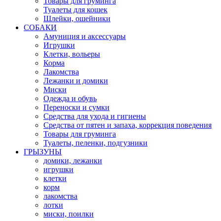
Товары для груминга
Туалеты для кошек
Шлейки, ошейники
СОБАКИ
Амуниция и аксессуары
Игрушки
Клетки, вольеры
Корма
Лакомства
Лежанки и домики
Миски
Одежда и обувь
Переноски и сумки
Средства для ухода и гигиены
Средства от пятен и запаха, коррекция поведения
Товары для груминга
Туалеты, пеленки, подгузники
ГРЫЗУНЫ
домики, лежанки
игрушки
клетки
корм
лакомства
лотки
миски, поилки