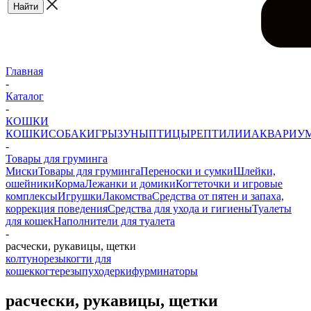
Главная
-
Каталог
-
КОШКИ
КОШКИ
СОБАКИ
ГРЫЗУНЫ
ПТИЦЫ
РЕПТИЛИИ
АКВАРИУ
-
Товары для груминга
Миски
Товары для груминга
Переноски и сумки
Шлейки,
ошейники
Корма
Лежанки и домики
Когтеточки и игровые
комплексы
Игрушки
Лакомства
Средства от пятен и запаха,
коррекция поведения
Средства для ухода и гигиены
Туалеты
для кошек
Наполнители для туалета
-
расчески, рукавицы, щетки
колтунорезы
когти для
кошек
когтерезы
пуходерки
фурминаторы
расчески, рукавицы, щетки