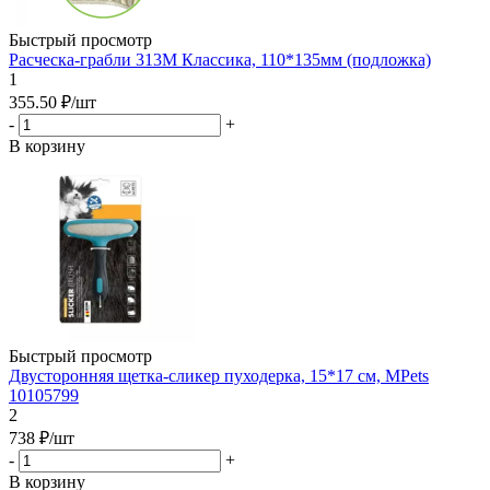
Быстрый просмотр
Расческа-грабли 313M Классика, 110*135мм (подложка)
1
355.50
₽
/шт
-
+
В корзину
Быстрый просмотр
Двусторонняя щетка-сликер пуходерка, 15*17 см, MPets
10105799
2
738
₽
/шт
-
+
В корзину