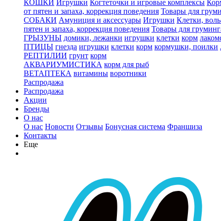
КОШКИ
Игрушки
Когтеточки и игровые комплексы
Кор
от пятен и запаха, коррекция поведения
Товары для грум
СОБАКИ
Амуниция и аксессуары
Игрушки
Клетки, вол
пятен и запаха, коррекция поведения
Товары для груминг
ГРЫЗУНЫ
домики, лежанки
игрушки
клетки
корм
лаком
ПТИЦЫ
гнезда
игрушки
клетки
корм
кормушки, поилки
РЕПТИЛИИ
грунт
корм
АКВАРИУМИСТИКА
корм для рыб
ВЕТАПТЕКА
витамины
воротники
Распродажа
Распродажа
Акции
Бренды
О нас
О нас
Новости
Отзывы
Бонусная система
Франшиза
Контакты
Еще