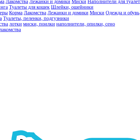
ма
Лакомства
Лежанки и домики
Миски
Наполнители для туалет
инга
Туалеты для кошек
Шлейки, ошейники
ьеры
Корма
Лакомства
Лежанки и домики
Миски
Одежда и обувь
а
Туалеты, пеленки, подгузники
ства
лотки
миски, поилки
наполнители, опилки, сено
лакомства