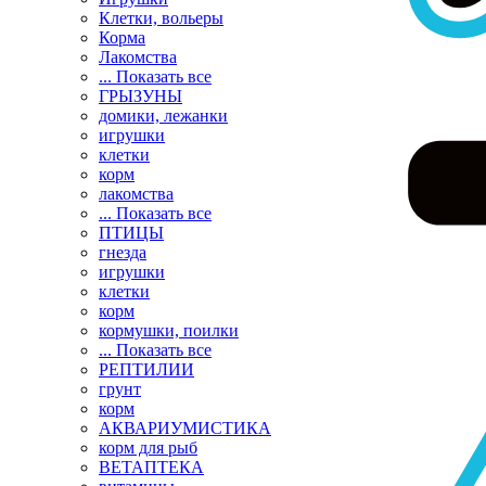
Клетки, вольеры
Корма
Лакомства
... Показать все
ГРЫЗУНЫ
домики, лежанки
игрушки
клетки
корм
лакомства
... Показать все
ПТИЦЫ
гнезда
игрушки
клетки
корм
кормушки, поилки
... Показать все
РЕПТИЛИИ
грунт
корм
АКВАРИУМИСТИКА
корм для рыб
ВЕТАПТЕКА