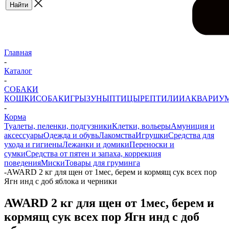
Главная
-
Каталог
-
СОБАКИ
КОШКИ
СОБАКИ
ГРЫЗУНЫ
ПТИЦЫ
РЕПТИЛИИ
АКВАРИУ
-
Корма
Туалеты, пеленки, подгузники
Клетки, вольеры
Амуниция и
аксессуары
Одежда и обувь
Лакомства
Игрушки
Средства для
ухода и гигиены
Лежанки и домики
Переноски и
сумки
Средства от пятен и запаха, коррекция
поведения
Миски
Товары для груминга
-
AWARD 2 кг для щен от 1мес, берем и кормящ сук всех пор
Ягн инд с доб яблока и черники
AWARD 2 кг для щен от 1мес, берем и
кормящ сук всех пор Ягн инд с доб