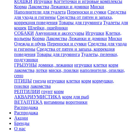
КОШКИ
Игрушки
Когтеточки и игровые комплексы
Корма
Лакомства
Лежанки и домики
Миски
Наполнители для туалета
Переноски и сумки
Средства
для ухода и гигиены
Средства от пятен и запаха,
коррекция поведения
Товары для груминга
Туалеты для
кошек
Шлейки, ошейники
СОБАКИ
Амуниция и аксессуары
Игрушки
Клетки,
вольеры
Корма
Лакомства
Лежанки и домики
Миски
Одежда и обувь
Переноски и сумки
Средства для ухода
и гигиены
Средства от пятен и запаха, коррекция
поведения
Товары для груминга
Туалеты, пеленки,
подгузники
ГРЫЗУНЫ
домики, лежанки
игрушки
клетки
корм
лакомства
лотки
миски, поилки
наполнители, опилки,
сено
ПТИЦЫ
гнезда
игрушки
клетки
корм
кормушки,
поилки
лакомства
РЕПТИЛИИ
грунт
корм
АКВАРИУМИСТИКА
корм для рыб
ВЕТАПТЕКА
витамины
воротники
Распродажа
Распродажа
Акции
Бренды
О нас