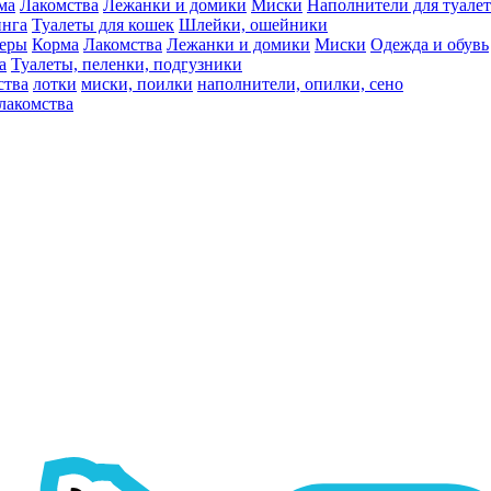
ма
Лакомства
Лежанки и домики
Миски
Наполнители для туалет
инга
Туалеты для кошек
Шлейки, ошейники
ьеры
Корма
Лакомства
Лежанки и домики
Миски
Одежда и обувь
а
Туалеты, пеленки, подгузники
ства
лотки
миски, поилки
наполнители, опилки, сено
лакомства