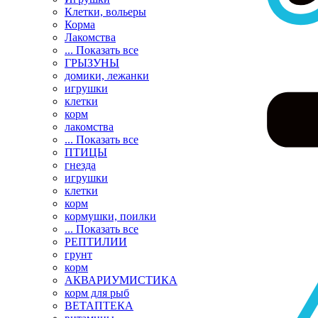
Клетки, вольеры
Корма
Лакомства
... Показать все
ГРЫЗУНЫ
домики, лежанки
игрушки
клетки
корм
лакомства
... Показать все
ПТИЦЫ
гнезда
игрушки
клетки
корм
кормушки, поилки
... Показать все
РЕПТИЛИИ
грунт
корм
АКВАРИУМИСТИКА
корм для рыб
ВЕТАПТЕКА