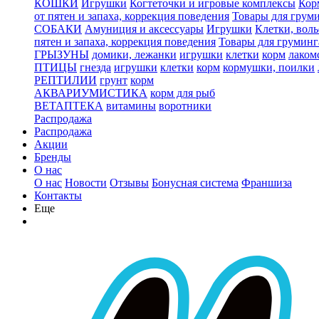
КОШКИ
Игрушки
Когтеточки и игровые комплексы
Кор
от пятен и запаха, коррекция поведения
Товары для грум
СОБАКИ
Амуниция и аксессуары
Игрушки
Клетки, вол
пятен и запаха, коррекция поведения
Товары для груминг
ГРЫЗУНЫ
домики, лежанки
игрушки
клетки
корм
лаком
ПТИЦЫ
гнезда
игрушки
клетки
корм
кормушки, поилки
РЕПТИЛИИ
грунт
корм
АКВАРИУМИСТИКА
корм для рыб
ВЕТАПТЕКА
витамины
воротники
Распродажа
Распродажа
Акции
Бренды
О нас
О нас
Новости
Отзывы
Бонусная система
Франшиза
Контакты
Еще