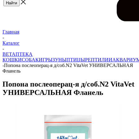
Главная
-
Каталог
-
ВЕТАПТЕКА
КОШКИ
СОБАКИ
ГРЫЗУНЫ
ПТИЦЫ
РЕПТИЛИИ
АКВАРИУ
-
Попона послеоперац-я д/соб.N2 VitaVet УНИВЕРСАЛЬНАЯ
Фланель
Попона послеоперац-я д/соб.N2 VitaVet
УНИВЕРСАЛЬНАЯ Фланель