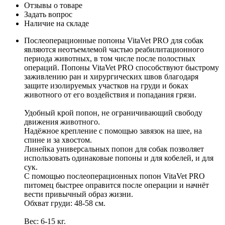
Отзывы о товаре
Задать вопрос
Наличие на складе
Послеоперационные попоны VitaVet PRO для собак
являются неотъемлемой частью реабилитационного
периода животных, в том числе после полостных
операций. Попоны VitaVet PRO способствуют быстрому
заживлению ран и хирургических швов благодаря
защите изолируемых участков на груди и боках
животного от его воздействия и попадания грязи.
Удобный крой попон, не ограничивающий свободу
движения животного.
Надёжное крепление с помощью завязок на шее, на
спине и за хвостом.
Линейка универсальных попон для собак позволяет
использовать одинаковые попоны и для кобелей, и для
сук.
С помощью послеоперационных попон VitaVet PRO
питомец быстрее оправится после операции и начнёт
вести привычный образ жизни.
Обхват груди: 48-58 см.
Вес: 6-15 кг.