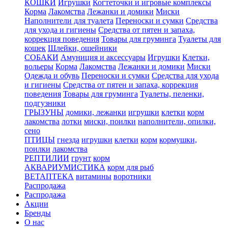
КОШКИ
Игрушки
Когтеточки и игровые комплексы
Корма
Лакомства
Лежанки и домики
Миски
Наполнители для туалета
Переноски и сумки
Средства
для ухода и гигиены
Средства от пятен и запаха,
коррекция поведения
Товары для груминга
Туалеты для
кошек
Шлейки, ошейники
СОБАКИ
Амуниция и аксессуары
Игрушки
Клетки,
вольеры
Корма
Лакомства
Лежанки и домики
Миски
Одежда и обувь
Переноски и сумки
Средства для ухода
и гигиены
Средства от пятен и запаха, коррекция
поведения
Товары для груминга
Туалеты, пеленки,
подгузники
ГРЫЗУНЫ
домики, лежанки
игрушки
клетки
корм
лакомства
лотки
миски, поилки
наполнители, опилки,
сено
ПТИЦЫ
гнезда
игрушки
клетки
корм
кормушки,
поилки
лакомства
РЕПТИЛИИ
грунт
корм
АКВАРИУМИСТИКА
корм для рыб
ВЕТАПТЕКА
витамины
воротники
Распродажа
Распродажа
Акции
Бренды
О нас