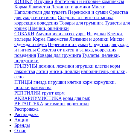
КОШКИ
Игрушки
Когтеточки и игровые комплексы
Корма
Лакомства
Лежанки и домики
Миски
Наполнители для туалета
Переноски и сумки
Средства
для ухода и гигиены
Средства от пятен и запаха,
коррекция поведения
Товары для груминга
Туалеты для
кошек
Шлейки, ошейники
СОБАКИ
Амуниция и аксессуары
Игрушки
Клетки,
вольеры
Корма
Лакомства
Лежанки и домики
Миски
Одежда и обувь
Переноски и сумки
Средства для ухода
и гигиены
Средства от пятен и запаха, коррекция
поведения
Товары для груминга
Туалеты, пеленки,
подгузники
ГРЫЗУНЫ
домики, лежанки
игрушки
клетки
корм
лакомства
лотки
миски, поилки
наполнители, опилки,
сено
ПТИЦЫ
гнезда
игрушки
клетки
корм
кормушки,
поилки
лакомства
РЕПТИЛИИ
грунт
корм
АКВАРИУМИСТИКА
корм для рыб
ВЕТАПТЕКА
витамины
воротники
Распродажа
Распродажа
Акции
Бренды
О нас