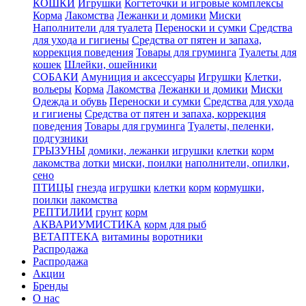
КОШКИ
Игрушки
Когтеточки и игровые комплексы
Корма
Лакомства
Лежанки и домики
Миски
Наполнители для туалета
Переноски и сумки
Средства
для ухода и гигиены
Средства от пятен и запаха,
коррекция поведения
Товары для груминга
Туалеты для
кошек
Шлейки, ошейники
СОБАКИ
Амуниция и аксессуары
Игрушки
Клетки,
вольеры
Корма
Лакомства
Лежанки и домики
Миски
Одежда и обувь
Переноски и сумки
Средства для ухода
и гигиены
Средства от пятен и запаха, коррекция
поведения
Товары для груминга
Туалеты, пеленки,
подгузники
ГРЫЗУНЫ
домики, лежанки
игрушки
клетки
корм
лакомства
лотки
миски, поилки
наполнители, опилки,
сено
ПТИЦЫ
гнезда
игрушки
клетки
корм
кормушки,
поилки
лакомства
РЕПТИЛИИ
грунт
корм
АКВАРИУМИСТИКА
корм для рыб
ВЕТАПТЕКА
витамины
воротники
Распродажа
Распродажа
Акции
Бренды
О нас