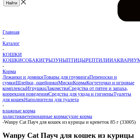
Главная
-
Каталог
-
КОШКИ
КОШКИ
СОБАКИ
ГРЫЗУНЫ
ПТИЦЫ
РЕПТИЛИИ
АКВАРИУ
-
Корма
Лежанки и домики
Товары для груминга
Переноски и
сумки
Шлейки, ошейники
Миски
Корма
Когтеточки и игровые
комплексы
Игрушки
Лакомства
Средства от пятен и запаха,
коррекция поведения
Средства для ухода и гигиены
Туалеты
для кошек
Наполнители для туалета
-
влажные корма
холистик
ветеринарные корма
сухие корма
-
Wanpy Cat Пауч для кошек из курицы и креветок 85 г (33005)
Wanpy Cat Пауч для кошек из курицы